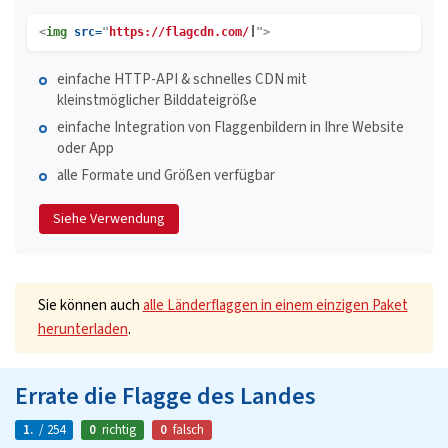
<
img
src=
"
https://flagcdn.com/
">
einfache HTTP-API & schnelles CDN mit
kleinstmöglicher Bilddateigröße
einfache Integration von Flaggenbildern in Ihre Website
oder App
alle Formate und Größen verfügbar
Siehe Verwendung
Sie können auch
alle Länderflaggen in einem einzigen Paket
herunterladen
.
Errate die Flagge des Landes
1.
/ 254
0
richtig
0
falsch