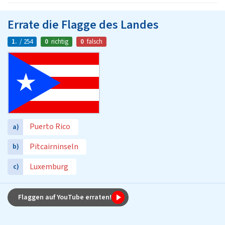
Errate die Flagge des Landes
1.
/ 254
0
richtig
0
falsch
Puerto Rico
a)
Pitcairninseln
b)
Luxemburg
c)
Flaggen auf YouTube erraten!