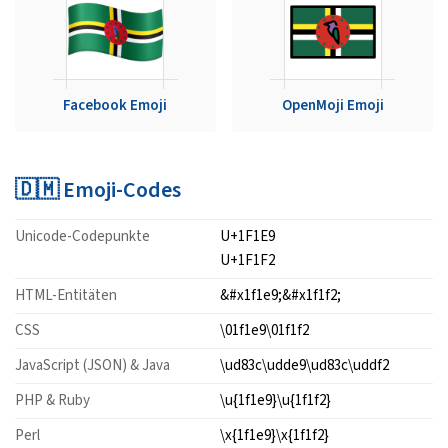
Facebook Emoji
OpenMoji Emoji
🇩🇲 Emoji-Codes
Unicode-Codepunkte
U+1F1E9
U+1F1F2
HTML-Entitäten
&#x1f1e9;&#x1f1f2;
CSS
\01f1e9\01f1f2
JavaScript (JSON) & Java
\ud83c\udde9\ud83c\uddf2
PHP & Ruby
\u{1f1e9}\u{1f1f2}
Perl
\x{1f1e9}\x{1f1f2}