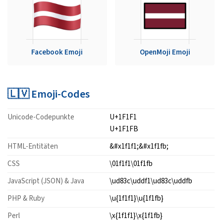
Facebook Emoji
OpenMoji Emoji
🇱🇻 Emoji-Codes
Unicode-Codepunkte
U+1F1F1
U+1F1FB
HTML-Entitäten
&#x1f1f1;&#x1f1fb;
CSS
\01f1f1\01f1fb
JavaScript (JSON) & Java
\ud83c\uddf1\ud83c\uddfb
PHP & Ruby
\u{1f1f1}\u{1f1fb}
Perl
\x{1f1f1}\x{1f1fb}