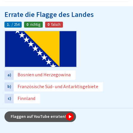
Errate die Flagge des Landes
1.
/ 254
0
richtig
0
falsch
Bosnien und Herzegowina
a)
Französische Süd- und Antarktisgebiete
b)
Finnland
c)
Flaggen auf YouTube erraten!