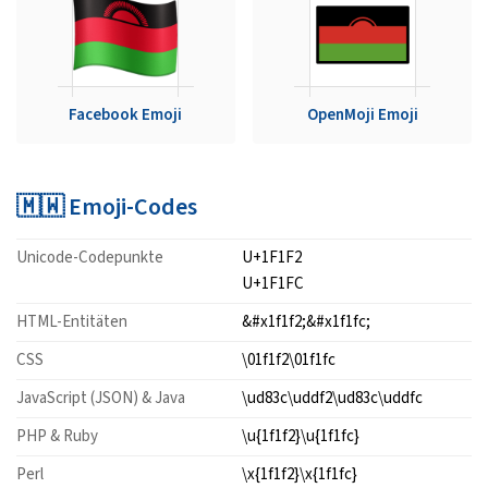
Facebook Emoji
OpenMoji Emoji
🇲🇼 Emoji-Codes
Unicode-Codepunkte
U+1F1F2
U+1F1FC
HTML-Entitäten
&#x1f1f2;&#x1f1fc;
CSS
\01f1f2\01f1fc
JavaScript (JSON) & Java
\ud83c\uddf2\ud83c\uddfc
PHP & Ruby
\u{1f1f2}\u{1f1fc}
Perl
\x{1f1f2}\x{1f1fc}