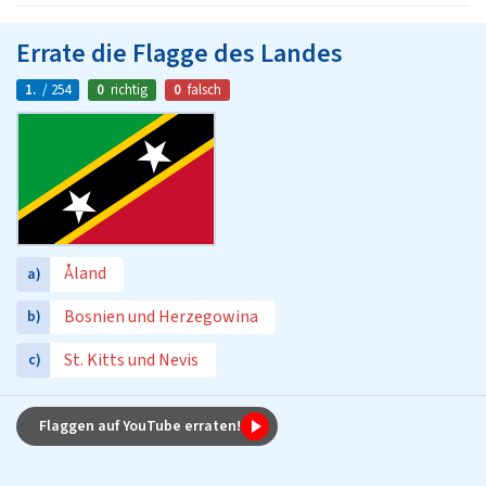
Errate die Flagge des Landes
1.
/ 254
0
richtig
0
falsch
Åland
a)
Bosnien und Herzegowina
b)
St. Kitts und Nevis
c)
Flaggen auf YouTube erraten!