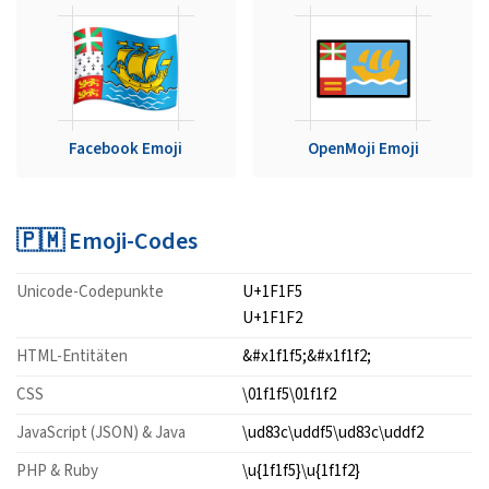
Facebook Emoji
OpenMoji Emoji
🇵🇲 Emoji-Codes
Unicode-Codepunkte
U+1F1F5
U+1F1F2
HTML-Entitäten
&#x1f1f5;&#x1f1f2;
CSS
\01f1f5\01f1f2
JavaScript (JSON) & Java
\ud83c\uddf5\ud83c\uddf2
PHP & Ruby
\u{1f1f5}\u{1f1f2}