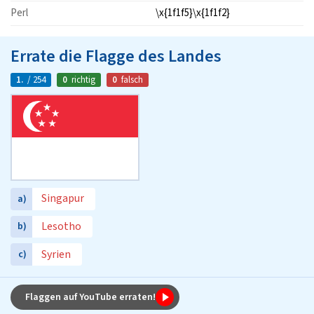
Perl
\x{1f1f5}\x{1f1f2}
Errate die Flagge des Landes
1.
/ 254
0
richtig
0
falsch
Singapur
a)
Lesotho
b)
Syrien
c)
Flaggen auf YouTube erraten!