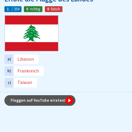
1.
/ 254
0
richtig
0
falsch
Libanon
a)
Frankreich
b)
Taiwan
c)
Flaggen auf YouTube erraten!