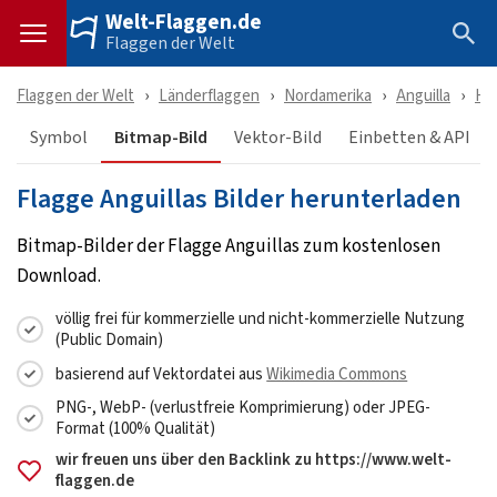
Welt-Flaggen.de
Flaggen der Welt
Flaggen der Welt
Länderflaggen
Nordamerika
Anguilla
He
Symbol
Bitmap-Bild
Vektor-Bild
Einbetten & API
Flagge Anguillas Bilder herunterladen
Bitmap-Bilder der Flagge Anguillas zum kostenlosen
Download.
völlig frei für kommerzielle und nicht-kommerzielle Nutzung
(Public Domain)
basierend auf Vektordatei aus
Wikimedia Commons
PNG-, WebP- (verlustfreie Komprimierung) oder JPEG-
Format (100% Qualität)
wir freuen uns über den Backlink zu https://www.welt-
flaggen.de