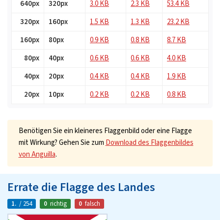
640px
320px
3.0 KB
2.3 KB
53.4 KB
320px
160px
1.5 KB
1.3 KB
23.2 KB
160px
80px
0.9 KB
0.8 KB
8.7 KB
80px
40px
0.6 KB
0.6 KB
4.0 KB
40px
20px
0.4 KB
0.4 KB
1.9 KB
20px
10px
0.2 KB
0.2 KB
0.8 KB
Benötigen Sie ein kleineres Flaggenbild oder eine Flagge
mit Wirkung? Gehen Sie zum
Download des Flaggenbildes
von Anguilla
.
Errate die Flagge des Landes
1.
/ 254
0
richtig
0
falsch