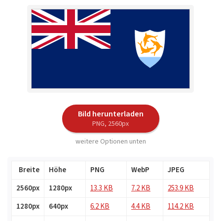
Bild herunterladen
PNG, 2560px
weitere Optionen unten
Breite
Höhe
PNG
WebP
JPEG
2560px
1280px
13.3 KB
7.2 KB
253.9 KB
1280px
640px
6.2 KB
4.4 KB
114.2 KB