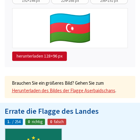
192×144 px
224×168 px
256×192 px
herunterladen
128×96 px
Brauchen Sie ein größeres Bild? Gehen Sie zum
Herunterladen des Bildes der Flagge Aserbaidschans
.
Errate die Flagge des Landes
1.
/ 254
0
richtig
0
falsch