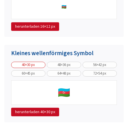
herunterladen
16×12 px
Kleines wellenförmiges Symbol
40×30 px
48×36 px
56×42 px
60×45 px
64×48 px
72×54 px
herunterladen
40×30 px