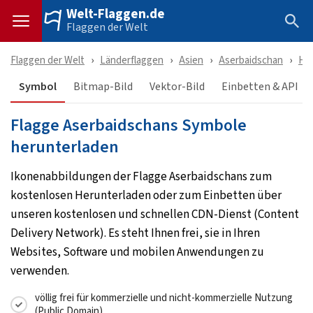
Welt-Flaggen.de
Flaggen der Welt
Flaggen der Welt
Länderflaggen
Asien
Aserbaidschan
He
Symbol
Bitmap-Bild
Vektor-Bild
Einbetten & API
Flagge Aserbaidschans Symbole
herunterladen
Ikonenabbildungen der Flagge Aserbaidschans zum
kostenlosen Herunterladen oder zum Einbetten über
unseren kostenlosen und schnellen CDN-Dienst (Content
Delivery Network). Es steht Ihnen frei, sie in Ihren
Websites, Software und mobilen Anwendungen zu
verwenden.
völlig frei für kommerzielle und nicht-kommerzielle Nutzung
(Public Domain)