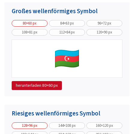
Großes wellenförmiges Symbol
80×60 px
84×63 px
96×72 px
108×81 px
112×84 px
120×90 px
herunterladen
80×60 px
Riesiges wellenförmiges Symbol
128×96 px
144×108 px
160×120 px