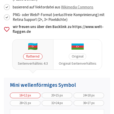
basierend auf Vektordatei aus
Wikimedia Commons
PNG- oder WebP-Format (verlustfreie Komprimierung) mit
Retina Support (2×, 3× Pixeldichte)
wir freuen uns über den Backlink zu https://www.welt-
flaggen.de
flatternd
Original
Seitenverhältnis 4:3
Original-Seitenverhältnis
Mini wellenförmiges Symbol
16×12 px
20×15 px
24×18 px
28×21 px
32×24 px
36×27 px