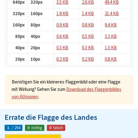
640px
320px
3.5 KB
2.6 KB
49.4 KB
320px
160px
1.8 KB
1.4 KB
21.4 KB
160px
80px
0.9 KB
0.8 KB
9.4 KB
80px
40px
0.6 KB
0.5 KB
3.3 KB
40px
20px
0.3 KB
0.3 KB
1.5 KB
20px
10px
0.2 KB
0.2 KB
0.8 KB
Benötigen Sie ein kleineres Flaggenbild oder eine Flagge
mit Wirkung? Gehen Sie zum
Download des Flaggenbildes
von Äthiopien
.
Errate die Flagge des Landes
1.
/ 254
0
richtig
0
falsch