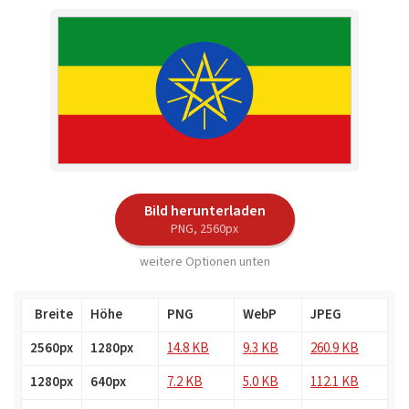
Bild herunterladen
PNG, 2560px
weitere Optionen unten
Breite
Höhe
PNG
WebP
JPEG
2560px
1280px
14.8 KB
9.3 KB
260.9 KB
1280px
640px
7.2 KB
5.0 KB
112.1 KB