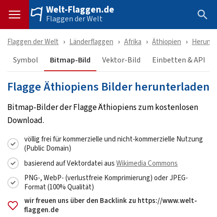
Welt-Flaggen.de
Flaggen der Welt
Flaggen der Welt
Länderflaggen
Afrika
Äthiopien
Herunte
Symbol
Bitmap-Bild
Vektor-Bild
Einbetten & API
Flagge Äthiopiens Bilder herunterladen
Bitmap-Bilder der Flagge Äthiopiens zum kostenlosen
Download.
völlig frei für kommerzielle und nicht-kommerzielle Nutzung
(Public Domain)
basierend auf Vektordatei aus
Wikimedia Commons
PNG-, WebP- (verlustfreie Komprimierung) oder JPEG-
Format (100% Qualität)
wir freuen uns über den Backlink zu https://www.welt-
flaggen.de