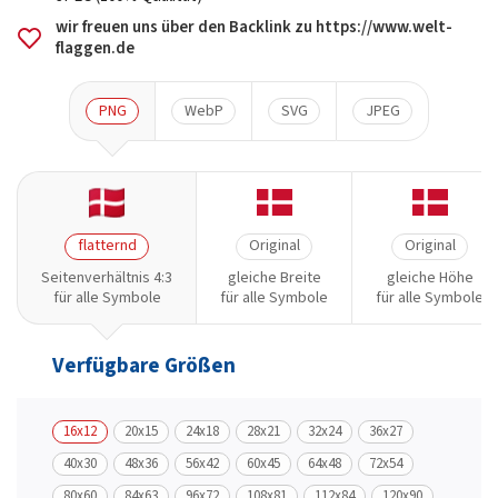
wir freuen uns über den Backlink zu https://www.welt-
flaggen.de
PNG
WebP
SVG
JPEG
flatternd
Original
Original
Seitenverhältnis 4:3
gleiche Breite
gleiche Höhe
für alle Symbole
für alle Symbole
für alle Symbole
Verfügbare Größen
16x12
20x15
24x18
28x21
32x24
36x27
40x30
48x36
56x42
60x45
64x48
72x54
80x60
84x63
96x72
108x81
112x84
120x90