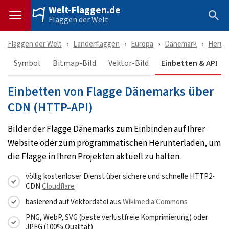
Welt-Flaggen.de
Flaggen der Welt
Flaggen der Welt
Länderflaggen
Europa
Dänemark
Herun
Symbol
Bitmap-Bild
Vektor-Bild
Einbetten & API
Einbetten von Flagge Dänemarks über
CDN (HTTP-API)
Bilder der Flagge Dänemarks zum Einbinden auf Ihrer
Website oder zum programmatischen Herunterladen, um
die Flagge in Ihren Projekten aktuell zu halten.
völlig kostenloser Dienst über sichere und schnelle HTTP2-
CDN
Cloudflare
basierend auf Vektordatei aus
Wikimedia Commons
PNG, WebP, SVG (beste verlustfreie Komprimierung) oder
JPEG (100% Qualität)