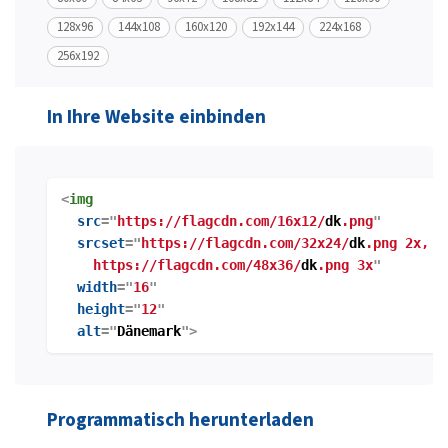
128x96
144x108
160x120
192x144
224x168
256x192
In Ihre Website einbinden
<
img
src
="
https://flagcdn.com/16x12/
dk
.png
"
srcset
="
https://flagcdn.com/32x24/
dk
.png 2x,
https://flagcdn.com/48x36/
dk
.png 3x
"
width
="
16
"
height
="
12
"
alt
="
Dänemark
">
Programmatisch herunterladen