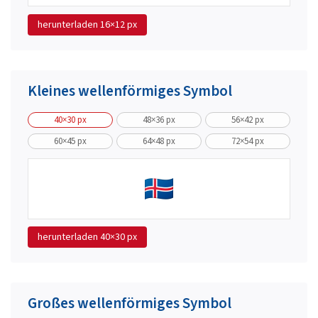
herunterladen
16×12 px
Kleines wellenförmiges Symbol
40×30 px
48×36 px
56×42 px
60×45 px
64×48 px
72×54 px
herunterladen
40×30 px
Großes wellenförmiges Symbol