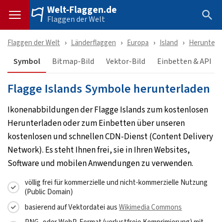
Welt-Flaggen.de
Flaggen der Welt
Flaggen der Welt
Länderflaggen
Europa
Island
Herunterl
Symbol
Bitmap-Bild
Vektor-Bild
Einbetten & API
Flagge Islands Symbole herunterladen
Ikonenabbildungen der Flagge Islands zum kostenlosen
Herunterladen oder zum Einbetten über unseren
kostenlosen und schnellen CDN-Dienst (Content Delivery
Network). Es steht Ihnen frei, sie in Ihren Websites,
Software und mobilen Anwendungen zu verwenden.
völlig frei für kommerzielle und nicht-kommerzielle Nutzung
(Public Domain)
basierend auf Vektordatei aus
Wikimedia Commons