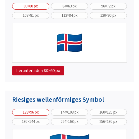
80×60 px
84×63 px
96×72 px
108×81 px
112×84 px
120×90 px
herunterladen
80×60 px
Riesiges wellenförmiges Symbol
128×96 px
144×108 px
160×120 px
192×144 px
224×168 px
256×192 px