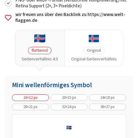
PNG- oder WebP-Format (verlustfreie Komprimierung) mit
Retina Support (2×, 3× Pixeldichte)
wir freuen uns über den Backlink zu https://www.welt-
flaggen.de
flatternd
Original
Seitenverhältnis 4:3
Original-Seitenverhältnis
Mini wellenförmiges Symbol
16×12 px
20×15 px
24×18 px
28×21 px
32×24 px
36×27 px