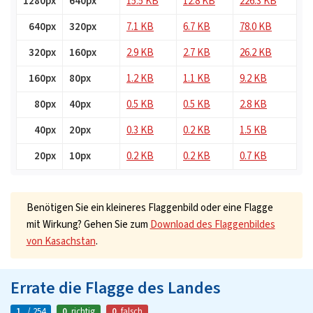
1280px
640px
15.5 KB
12.8 KB
226.3 KB
640px
320px
7.1 KB
6.7 KB
78.0 KB
320px
160px
2.9 KB
2.7 KB
26.2 KB
160px
80px
1.2 KB
1.1 KB
9.2 KB
80px
40px
0.5 KB
0.5 KB
2.8 KB
40px
20px
0.3 KB
0.2 KB
1.5 KB
20px
10px
0.2 KB
0.2 KB
0.7 KB
Benötigen Sie ein kleineres Flaggenbild oder eine Flagge
mit Wirkung? Gehen Sie zum
Download des Flaggenbildes
von Kasachstan
.
Errate die Flagge des Landes
1.
/ 254
0
richtig
0
falsch