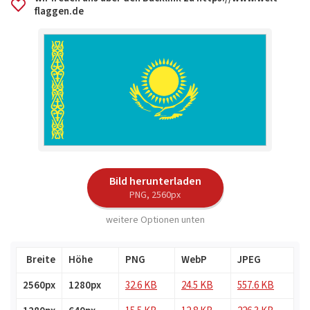
flaggen.de
Bild herunterladen
PNG, 2560px
weitere Optionen unten
Breite
Höhe
PNG
WebP
JPEG
2560px
1280px
32.6 KB
24.5 KB
557.6 KB