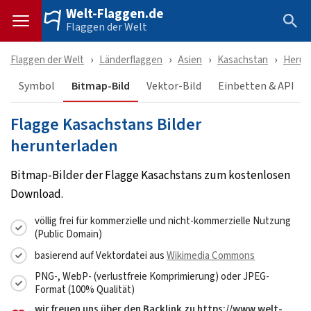
Welt-Flaggen.de
Flaggen der Welt
Flaggen der Welt
Länderflaggen
Asien
Kasachstan
Herun
Symbol
Bitmap-Bild
Vektor-Bild
Einbetten & API
Flagge Kasachstans Bilder
herunterladen
Bitmap-Bilder der Flagge Kasachstans zum kostenlosen
Download.
völlig frei für kommerzielle und nicht-kommerzielle Nutzung
(Public Domain)
basierend auf Vektordatei aus
Wikimedia Commons
PNG-, WebP- (verlustfreie Komprimierung) oder JPEG-
Format (100% Qualität)
wir freuen uns über den Backlink zu https://www.welt-