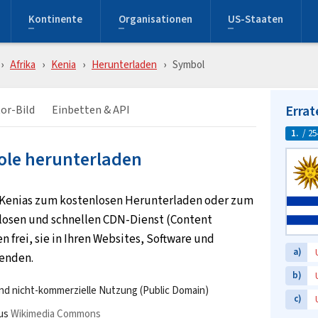
Kontinente
Organisationen
US-Staaten
Afrika
Kenia
Herunterladen
Symbol
Errat
or-Bild
Einbetten & API
1.
/ 25
ole herunterladen
 Kenias zum kostenlosen Herunterladen oder zum
losen und schnellen CDN-Dienst (Content
n frei, sie in Ihren Websites, Software und
a)
enden.
b)
e und nicht-kommerzielle Nutzung (Public Domain)
c)
aus
Wikimedia Commons