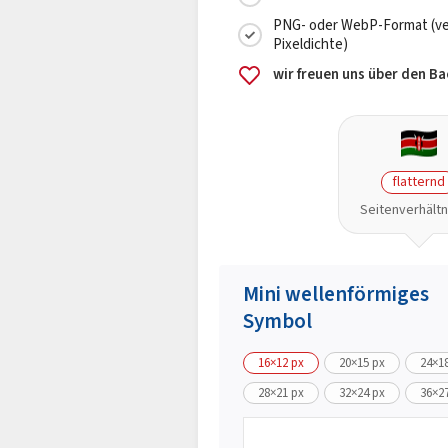
PNG- oder WebP-Format (ver
Pixeldichte)
wir freuen uns über den B
flatternd
Seitenverhältni
Mini wellenförmiges
Symbol
16×12 px
20×15 px
24×1
28×21 px
32×24 px
36×2