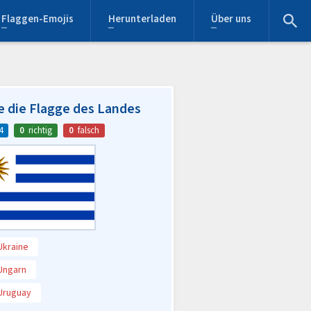
Flaggen-Emojis
Herunterladen
Über uns
e die Flagge des Landes
4
0
richtig
0
falsch
Ukraine
Ungarn
Uruguay