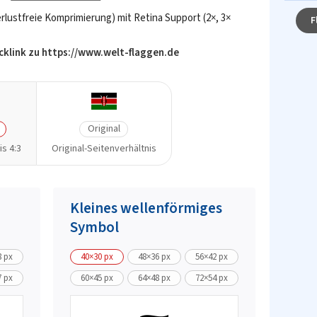
lustfreie Komprimierung) mit Retina Support (2×, 3×
F
acklink zu https://www.welt-flaggen.de
Original
s 4:3
Original-Seitenverhältnis
Kleines wellenförmiges
Symbol
8 px
40×30 px
48×36 px
56×42 px
7 px
60×45 px
64×48 px
72×54 px