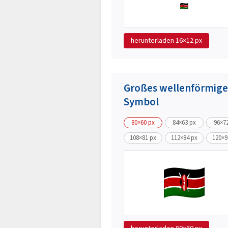
herunterladen
16×12 px
Großes wellenförmige
Symbol
80×60 px
84×63 px
96×7
108×81 px
112×84 px
120×9