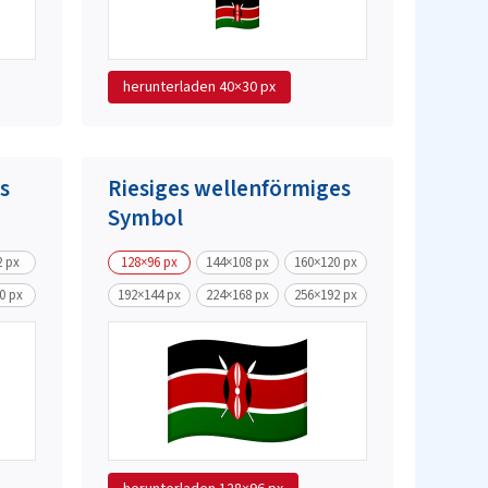
herunterladen
40×30 px
s
Riesiges wellenförmiges
Symbol
2 px
128×96 px
144×108 px
160×120 px
0 px
192×144 px
224×168 px
256×192 px