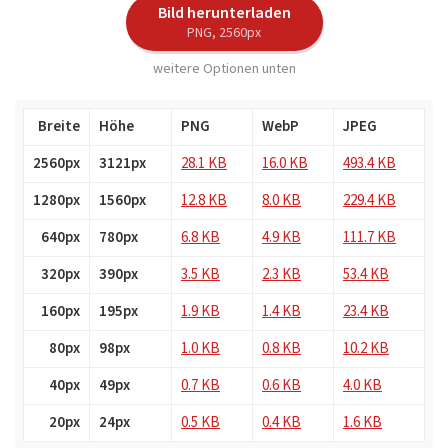
Bild herunterladen
PNG, 2560px
weitere Optionen unten
Breite
Höhe
PNG
WebP
JPEG
2560px
3121px
28.1 KB
16.0 KB
493.4 KB
1280px
1560px
12.8 KB
8.0 KB
229.4 KB
640px
780px
6.8 KB
4.9 KB
111.7 KB
320px
390px
3.5 KB
2.3 KB
53.4 KB
160px
195px
1.9 KB
1.4 KB
23.4 KB
80px
98px
1.0 KB
0.8 KB
10.2 KB
40px
49px
0.7 KB
0.6 KB
4.0 KB
20px
24px
0.5 KB
0.4 KB
1.6 KB