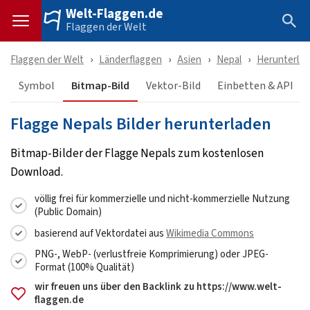
Welt-Flaggen.de
Flaggen der Welt
Flaggen der Welt
Länderflaggen
Asien
Nepal
Herunterla
Symbol
Bitmap-Bild
Vektor-Bild
Einbetten & API
Flagge Nepals Bilder herunterladen
Bitmap-Bilder der Flagge Nepals zum kostenlosen
Download.
völlig frei für kommerzielle und nicht-kommerzielle Nutzung
(Public Domain)
basierend auf Vektordatei aus
Wikimedia Commons
PNG-, WebP- (verlustfreie Komprimierung) oder JPEG-
Format (100% Qualität)
wir freuen uns über den Backlink zu https://www.welt-
flaggen.de