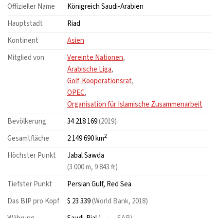
Offizieller Name
Königreich Saudi-Arabien
Hauptstadt
Riad
Kontinent
Asien
Mitglied von
Vereinte Nationen
,
Arabische Liga
,
Golf-Kooperationsrat
,
OPEC
,
Organisation für Islamische Zusammenarbeit
Bevölkerung
34 218 169
(2019)
2
Gesamtfläche
2 149 690 km
Höchster Punkt
Jabal Sawda
(3 000 m, 9 843 ft)
Tiefster Punkt
Persian Gulf, Red Sea
Das BIP pro Kopf
$ 23 339
(World Bank, 2018)