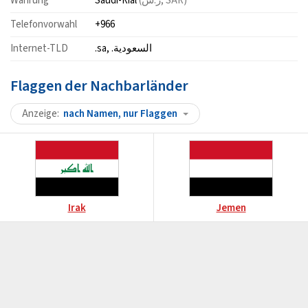
Währung
Saudi-Rial
(ر.س, SAR)
Telefonvorwahl
+966
Internet-TLD
.sa, .السعودية
Flaggen der Nachbarländer
Anzeige
nach Namen, nur Flaggen
Irak
Jemen