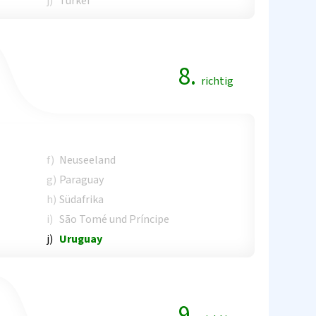
j)
Türkei
8.
richtig
f)
Neuseeland
g)
Paraguay
h)
Südafrika
i)
São Tomé und Príncipe
j)
Uruguay
9.