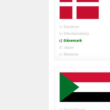
a)
Kamerun
b)
Elfenbeinküste
c)
Dänemark
d)
Japan
e)
Malaysia
a)
Deutschland