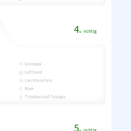
4.
richtig
f)
Grenada
g)
Lettland
h)
Liechtenstein
i)
Niue
j)
Trinidad und Tobago
5.
richtig