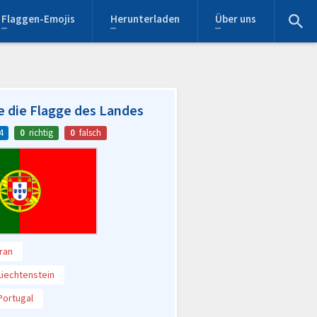
Flaggen-Emojis
Herunterladen
Über uns
e die Flagge des Landes
4
0
richtig
0
falsch
Iran
Liechtenstein
Portugal