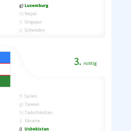
g)
Luxemburg
h)
Nepal
i)
Singapur
j)
Schweden
3.
richtig
f)
Syrien
g)
Taiwan
h)
Tadschikistan
i)
Ukraine
j)
Usbekistan