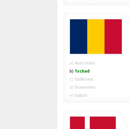
a)
Australien
b)
Tschad
c)
Südkorea
d)
Slowenien
e)
Gabun