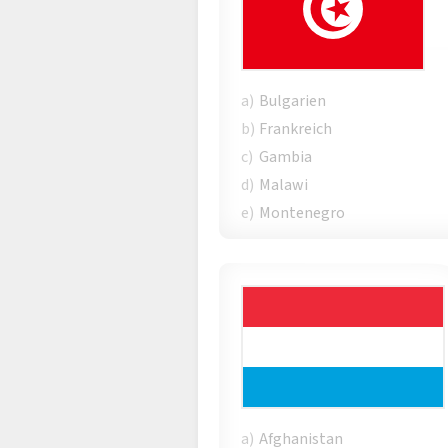
a)
Bulgarien
b)
Frankreich
c)
Gambia
d)
Malawi
e)
Montenegro
a)
Afghanistan