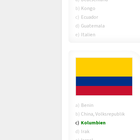
b)
Kongo
c)
Ecuador
d)
Guatemala
e)
Italien
a)
Benin
b)
China, Volksrepublik
c)
Kolumbien
d)
Irak