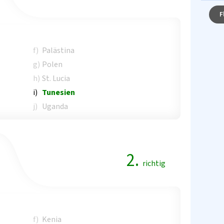
F
f)
Palästina
g)
Polen
h)
St. Lucia
i)
Tunesien
j)
Uganda
2.
richtig
f)
Kenia