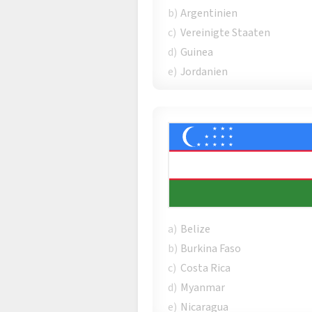
b)
Argentinien
c)
Vereinigte Staaten
d)
Guinea
e)
Jordanien
a)
Belize
b)
Burkina Faso
c)
Costa Rica
d)
Myanmar
e)
Nicaragua