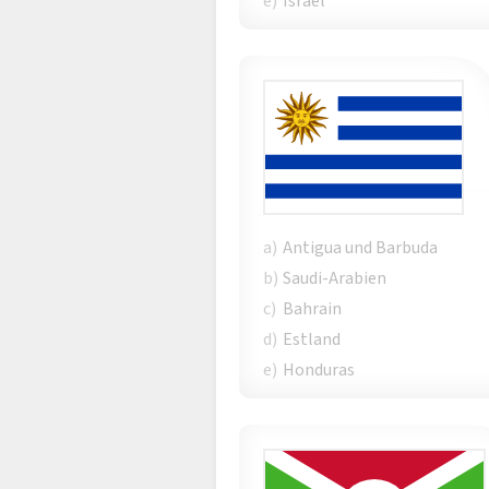
e)
Israel
a)
Antigua und Barbuda
b)
Saudi-Arabien
c)
Bahrain
d)
Estland
e)
Honduras