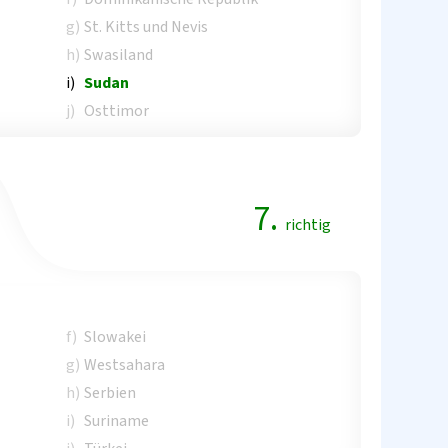
g)
St. Kitts und Nevis
h)
Swasiland
i)
Sudan
j)
Osttimor
7.
richtig
f)
Slowakei
g)
Westsahara
h)
Serbien
i)
Suriname