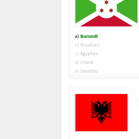
a)
Burundi
b)
Kroatien
c)
Ägypten
d)
Irland
e)
Lesotho