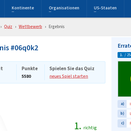
Kontinente
Organisationen
US-Staaten
Quiz
Wettbewerb
Ergebnis
Errat
nis #06q0k2
1.
/ 25
it
Punkte
Spielen Sie das Quiz
s
5580
neues Spiel starten
a)
b)
1.
c)
richtig