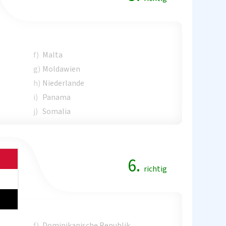
f)
Malta
g)
Moldawien
h)
Niederlande
i)
Panama
j)
Somalia
6.
richtig
f)
Dominikanische Republik