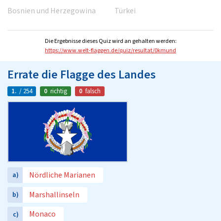
Bosnien und Herzegowina
Türkei
Die Ergebnisse dieses Quiz wird an gehalten werden:
https://www.welt-flaggen.de/quiz/resultat/0kmund
Errate die Flagge des Landes
1.
/ 254
0
richtig
0
falsch
Nördliche Marianen
a)
Marshallinseln
b)
Monaco
c)