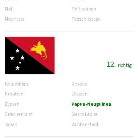
Mali
Philippinen
Mauritius
Tadschikistan
12.
richtig
Kolumbien
Kosovo
Kroatien
Litauen
Zypern
Papua-Neuguinea
Griechenland
Sierra Leone
Japan
Vatikanstadt