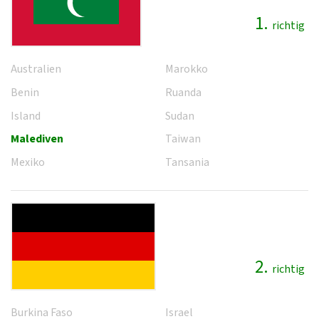
1.
richtig
Australien
Marokko
Benin
Ruanda
Island
Sudan
Malediven
Taiwan
Mexiko
Tansania
2.
richtig
Burkina Faso
Israel