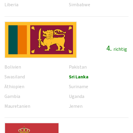
Liberia
Simbabwe
4.
richtig
Bolivien
Pakistan
Swasiland
Sri Lanka
Äthiopien
Suriname
Gambia
Uganda
Mauretanien
Jemen