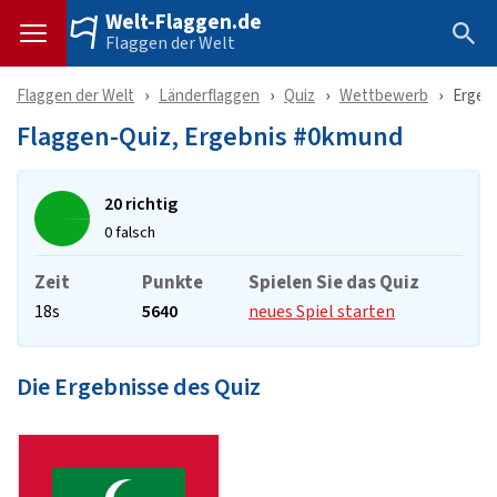
Welt-Flaggen.de
Flaggen der Welt
Flaggen der Welt
Länderflaggen
Quiz
Wettbewerb
Ergeb
Flaggen-Quiz, Ergebnis #0kmund
20 richtig
0 falsch
Zeit
Punkte
Spielen Sie das Quiz
18s
5640
neues Spiel starten
Die Ergebnisse des Quiz