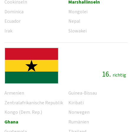
Cookinseln
Marshallinseln
Dominica
Mongolei
Ecuador
Nepal
Irak
Slowakei
16.
richtig
Armenien
Guinea-Bissau
Zentralafrikanische Republik
Kiribati
Kongo (Dem. Rep.)
Norwegen
Ghana
Rumänien
Guatemala
Thailand