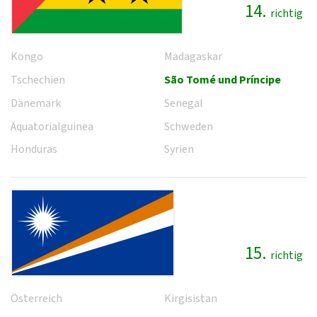
14.
richtig
Kongo
Madagaskar
Tschechien
São Tomé und Príncipe
Dänemark
Senegal
Äquatorialguinea
Schweden
Honduras
Syrien
15.
richtig
Österreich
Kirgisistan