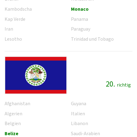
Kambodscha
Monaco
Kap Verde
Panama
Iran
Paraguay
Lesotho
Trinidad und Tobago
20.
richtig
Afghanistan
Guyana
Algerien
Italien
Belgien
Libanon
Belize
Saudi-Arabien