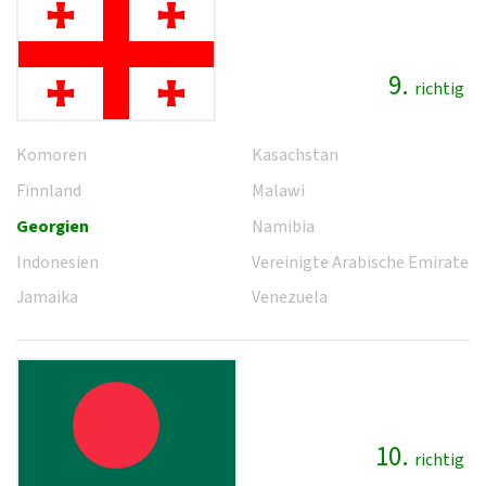
9.
richtig
Komoren
Kasachstan
Finnland
Malawi
Georgien
Namibia
Indonesien
Vereinigte Arabische Emirate
Jamaika
Venezuela
10.
richtig