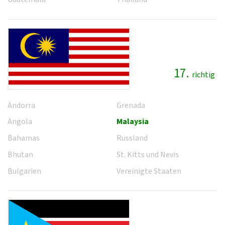
17.
richtig
Andorra
Grenada
Angola
Malaysia
Bahamas
Russland
Bhutan
St. Kitts und Nevis
Bulgarien
Vereinigte Staaten