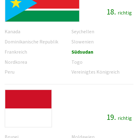
18.
richtig
Kanada
Seychellen
Dominikanische Republik
Slowenien
Frankreich
Südsudan
Nordkorea
Togo
Peru
Vereinigtes Königreich
19.
richtig
Brunei
Moldawien