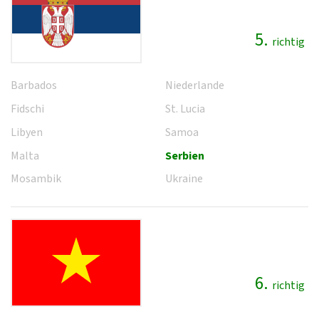
5.
richtig
Barbados
Niederlande
Fidschi
St. Lucia
Libyen
Samoa
Malta
Serbien
Mosambik
Ukraine
6.
richtig