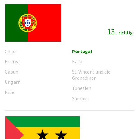
13.
richtig
Chile
Portugal
Eritrea
Katar
Gabun
St. Vincent und die
Grenadinen
Ungarn
Tunesien
Niue
Sambia