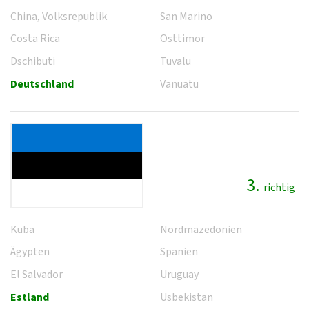
China, Volksrepublik
San Marino
Costa Rica
Osttimor
Dschibuti
Tuvalu
Deutschland
Vanuatu
3.
richtig
Kuba
Nordmazedonien
Ägypten
Spanien
El Salvador
Uruguay
Estland
Usbekistan