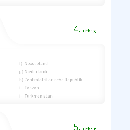
4.
richtig
f)
Neuseeland
g)
Niederlande
h)
Zentralafrikanische Republik
i)
Taiwan
j)
Turkmenistan
5.
richtig