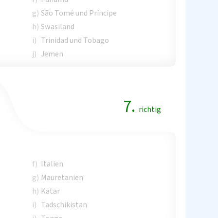
g)
São Tomé und Príncipe
h)
Swasiland
i)
Trinidad und Tobago
j)
Jemen
7.
richtig
f)
Italien
g)
Mauretanien
h)
Katar
i)
Tadschikistan