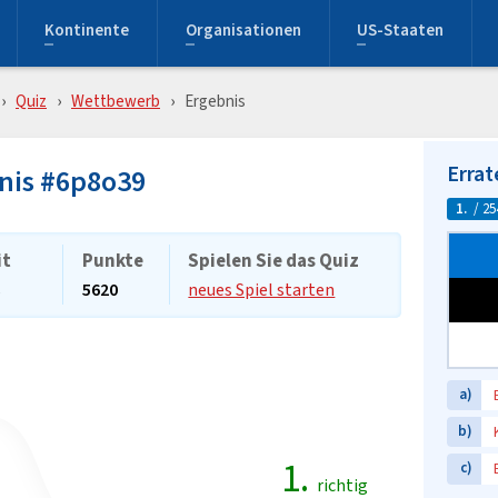
Kontinente
Organisationen
US-Staaten
Quiz
Wettbewerb
Ergebnis
Errat
nis #6p8o39
1.
/ 25
it
Punkte
Spielen Sie das Quiz
s
5620
neues Spiel starten
a)
b)
1.
c)
richtig