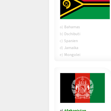
a)
Bahamas
b)
Dschibuti
c)
Spanien
d)
Jamaika
e)
Mongolei
a)
Afghanistan