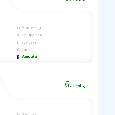
f)
Montenegro
g)
Philippinen
h)
Slowakei
i)
Türkei
j)
Vanuatu
6.
richtig
f)
Panama