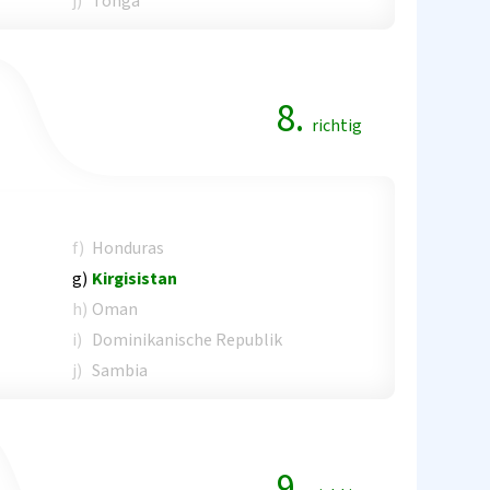
j)
Tonga
8.
richtig
f)
Honduras
g)
Kirgisistan
h)
Oman
i)
Dominikanische Republik
j)
Sambia
9.