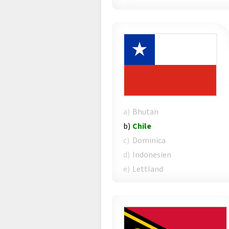
a)
Bhutan
b)
Chile
c)
Dominica
d)
Indonesien
e)
Lettland