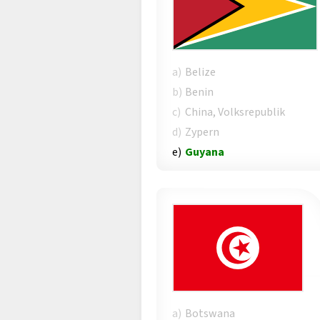
a)
Belize
b)
Benin
c)
China, Volksrepublik
d)
Zypern
e)
Guyana
a)
Botswana