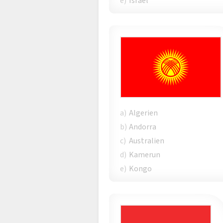
e)
Israel
a)
Algerien
b)
Andorra
c)
Australien
d)
Kamerun
e)
Kongo