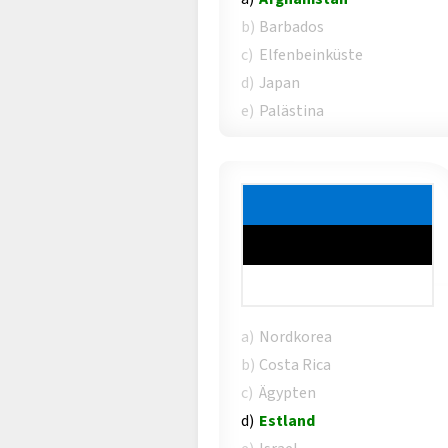
b)
Barbados
c)
Elfenbeinküste
d)
Japan
e)
Palästina
a)
Nordkorea
b)
Costa Rica
c)
Ägypten
d)
Estland