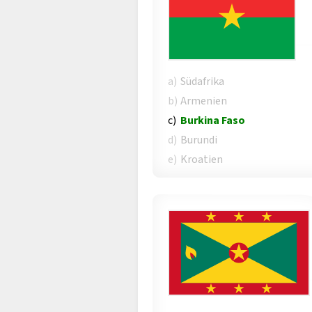
a)
Südafrika
b)
Armenien
c)
Burkina Faso
d)
Burundi
e)
Kroatien