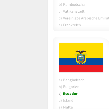
b)
Kambodscha
c)
Vatikanstadt
d)
Vereinigte Arabische Emira
e)
Frankreich
a)
Bangladesch
b)
Bulgarien
c)
Ecuador
d)
Island
e)
Malta