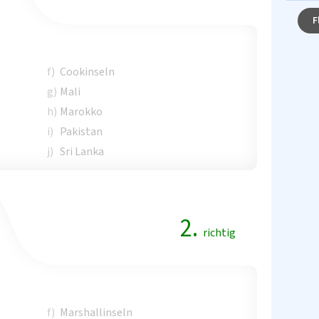
F
f)
Cookinseln
g)
Mali
h)
Marokko
i)
Pakistan
j)
Sri Lanka
2.
richtig
f)
Marshallinseln