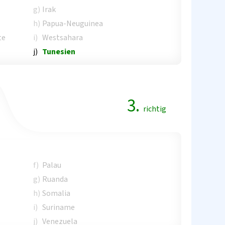
g)
Irak
h)
Papua-Neuguinea
te
i)
Westsahara
j)
Tunesien
3.
richtig
f)
Palau
g)
Ruanda
h)
Somalia
i)
Suriname
j)
Venezuela