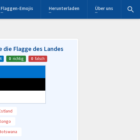
Flaggen-Emojis
Herunterladen
Über uns
e die Flagge des Landes
4
0
richtig
0
falsch
Estland
Kongo
Botswana