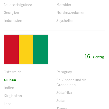
Äquatorialguinea
Marokko
Georgien
Nordmazedonien
Indonesien
Seychellen
16.
richtig
Österreich
Paraguay
Guinea
St. Vincent und die
Grenadinen
Indien
Südafrika
Kirgisistan
Sudan
Laos
Tonga