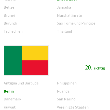
Belize
Jamaika
Brunei
Marshallinseln
Burundi
São Tomé und Príncipe
Tschechien
Thailand
20.
richtig
Antigua und Barbuda
Philippinen
Benin
Ruanda
Dänemark
San Marino
Kuwait
Vereinigte Staaten