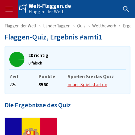
Welt-Flaggen.de
Flaggen der Welt
Flaggen der Welt
Länderflaggen
Quiz
Wettbewerb
Ergeb
Flaggen-Quiz, Ergebnis #arnti1
20 richtig
0 falsch
Zeit
Punkte
Spielen Sie das Quiz
22s
5560
neues Spiel starten
Die Ergebnisse des Quiz