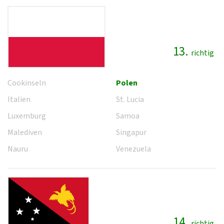
13.
richtig
Cookinseln
Polen
Italien
St. Lucia
Luxemburg
Samoa
Malediven
Singapur
Nauru
Venezuela
14.
richtig