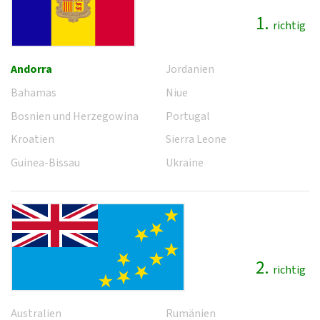
1.
richtig
Andorra
Jordanien
Bahamas
Niue
Bosnien und Herzegowina
Portugal
Kroatien
Sierra Leone
Guinea-Bissau
Ukraine
2.
richtig
Australien
Rumänien