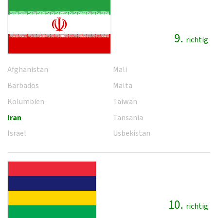
9.
richtig
Afghanistan
Mali
Barbados
Malta
Kolumbien
Taiwan
Iran
Tansania
Israel
Usbekistan
10.
richtig