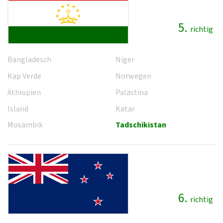
5.
richtig
Bangladesch
Niger
Kap Verde
Norwegen
Äthiopien
Palästina
Island
Katar
Mosambik
Tadschikistan
6.
richtig