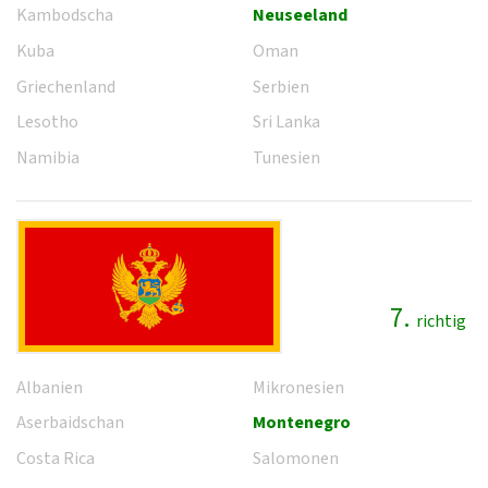
Kambodscha
Neuseeland
Kuba
Oman
Griechenland
Serbien
Lesotho
Sri Lanka
Namibia
Tunesien
7.
richtig
Albanien
Mikronesien
Aserbaidschan
Montenegro
Costa Rica
Salomonen