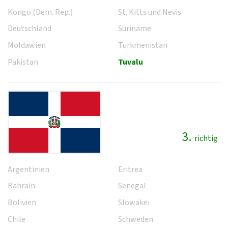
Kongo (Dem. Rep.)
St. Kitts und Nevis
Deutschland
Suriname
Moldawien
Turkmenistan
Pakistan
Tuvalu
3.
richtig
Argentinien
Eritrea
Bahrain
Senegal
Bolivien
Slowakei
Chile
Schweden