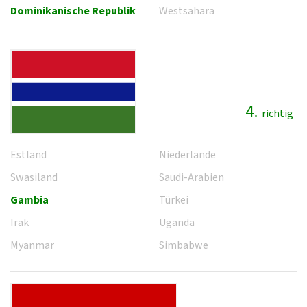
Dominikanische Republik
Westsahara
4.
richtig
Estland
Niederlande
Swasiland
Saudi-Arabien
Gambia
Türkei
Irak
Uganda
Myanmar
Simbabwe