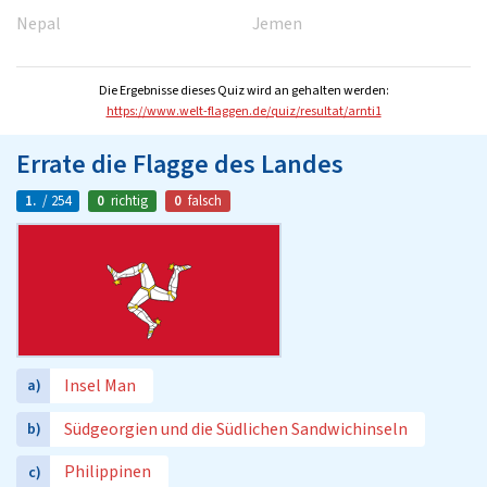
Nepal
Jemen
Die Ergebnisse dieses Quiz wird an gehalten werden:
https://www.welt-flaggen.de/quiz/resultat/arnti1
Errate die Flagge des Landes
1.
/ 254
0
richtig
0
falsch
Insel Man
a)
Südgeorgien und die Südlichen Sandwichinseln
b)
Philippinen
c)