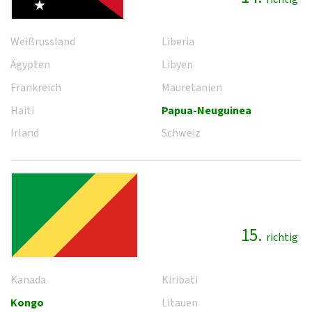
Weißrussland
Liberia
Ägypten
Libyen
Frankreich
Mauretanien
Haiti
Papua-Neuguinea
Irland
Schweiz
15.
richtig
Kanada
Kiribati
Kongo
Litauen