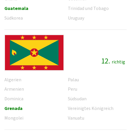
Guatemala
Trinidad und Tobago
Südkorea
Uruguay
12.
richtig
Algerien
Palau
Armenien
Peru
Dominica
Südsudan
Grenada
Vereinigtes Königreich
Mongolei
Vanuatu