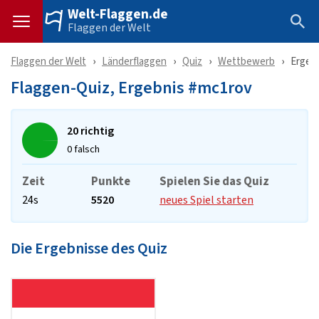
Welt-Flaggen.de
Flaggen der Welt
Flaggen der Welt
Länderflaggen
Quiz
Wettbewerb
Ergeb
Flaggen-Quiz, Ergebnis #mc1rov
20 richtig
0 falsch
Zeit
Punkte
Spielen Sie das Quiz
24s
5520
neues Spiel starten
Die Ergebnisse des Quiz