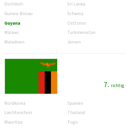
Dschibuti
Sri Lanka
Guinea-Bissau
Schweiz
Guyana
Osttimor
Malawi
Turkmenistan
Malediven
Jemen
7.
richtig
Nordkorea
Spanien
Liechtenstein
Thailand
Mauritius
Togo