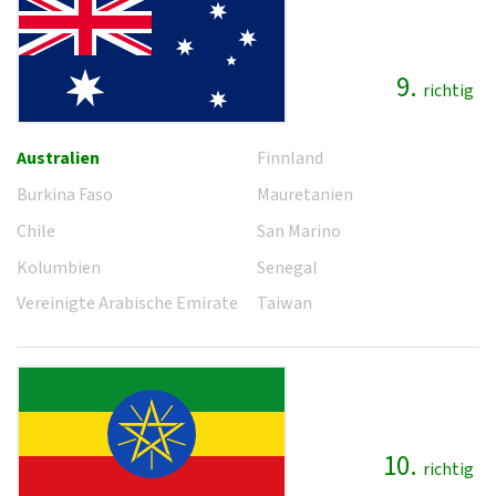
9.
richtig
Australien
Finnland
Burkina Faso
Mauretanien
Chile
San Marino
Kolumbien
Senegal
Vereinigte Arabische Emirate
Taiwan
10.
richtig