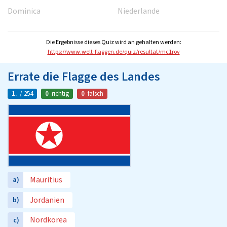
Dominica
Niederlande
Die Ergebnisse dieses Quiz wird an gehalten werden:
https://www.welt-flaggen.de/quiz/resultat/mc1rov
Errate die Flagge des Landes
1.
/ 254
0
richtig
0
falsch
Mauritius
a)
Jordanien
b)
Nordkorea
c)