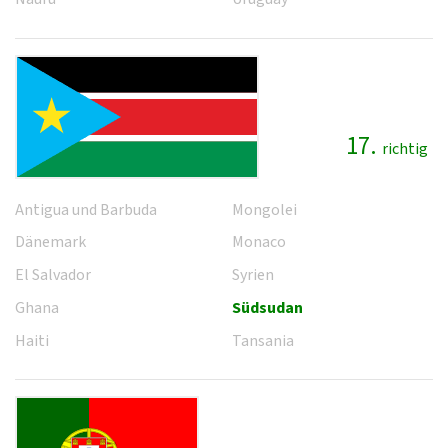
17.
richtig
Antigua und Barbuda
Mongolei
Dänemark
Monaco
El Salvador
Syrien
Ghana
Südsudan
Haiti
Tansania