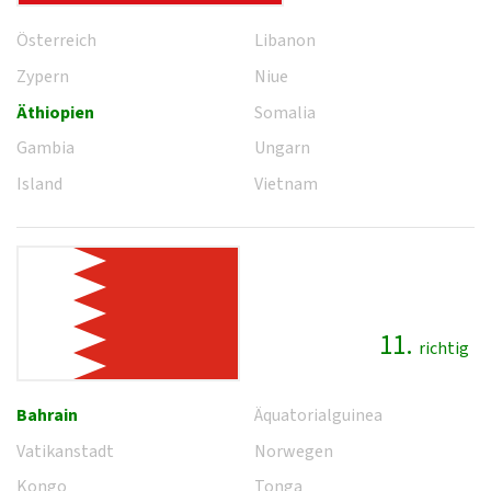
Österreich
Libanon
Zypern
Niue
Äthiopien
Somalia
Gambia
Ungarn
Island
Vietnam
11.
richtig
Bahrain
Äquatorialguinea
Vatikanstadt
Norwegen
Kongo
Tonga