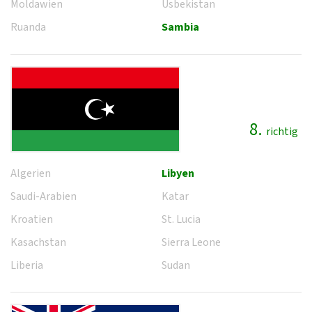
Moldawien
Usbekistan
Ruanda
Sambia
8.
richtig
Algerien
Libyen
Saudi-Arabien
Katar
Kroatien
St. Lucia
Kasachstan
Sierra Leone
Liberia
Sudan