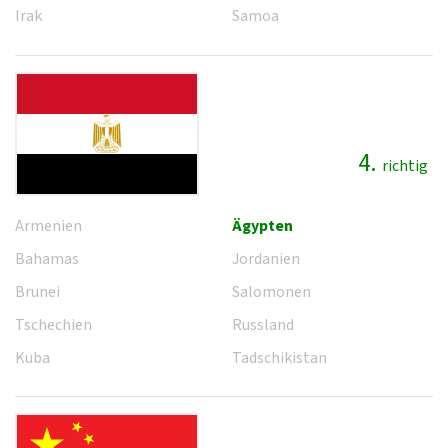
Irak
Samoa
4.
richtig
Armenien
Ägypten
Bahamas
Jordanien
Brunei
Salomonen
Tschechien
Russland
Kuba
Tadschikistan