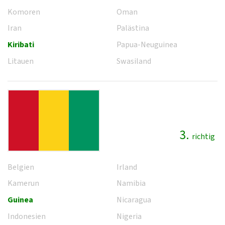
Komoren
Oman
Iran
Palästina
Kiribati
Papua-Neuguinea
Litauen
Swasiland
3.
richtig
Belgien
Irland
Kamerun
Namibia
Guinea
Nicaragua
Indonesien
Nigeria