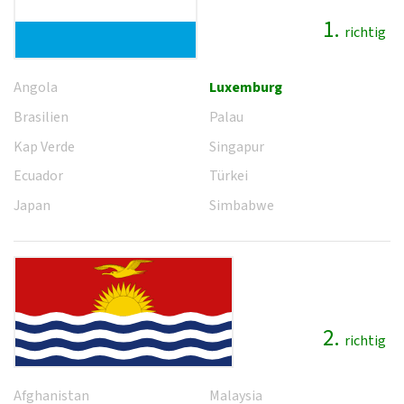
1.
richtig
Angola
Luxemburg
Brasilien
Palau
Kap Verde
Singapur
Ecuador
Türkei
Japan
Simbabwe
2.
richtig
Afghanistan
Malaysia