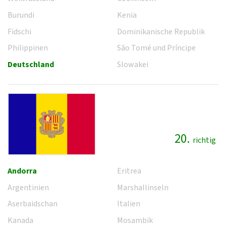
Burundi
Kenia
Fidschi
Dominikanische Republik
Philippinen
São Tomé und Príncipe
Deutschland
Slowakei
20.
richtig
Andorra
Eritrea
Argentinien
Marshallinseln
Aserbaidschan
Italien
Kanada
Mosambik