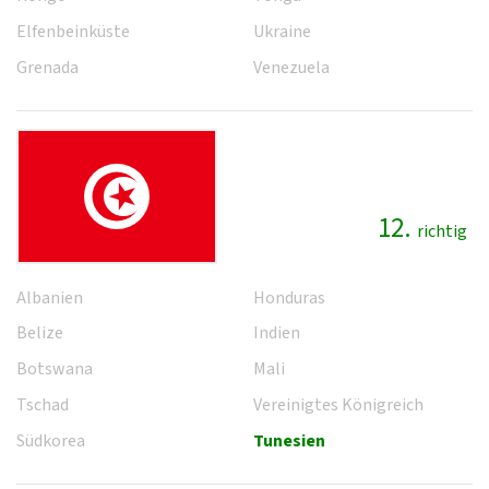
Elfenbeinküste
Ukraine
Grenada
Venezuela
12.
richtig
Albanien
Honduras
Belize
Indien
Botswana
Mali
Tschad
Vereinigtes Königreich
Südkorea
Tunesien