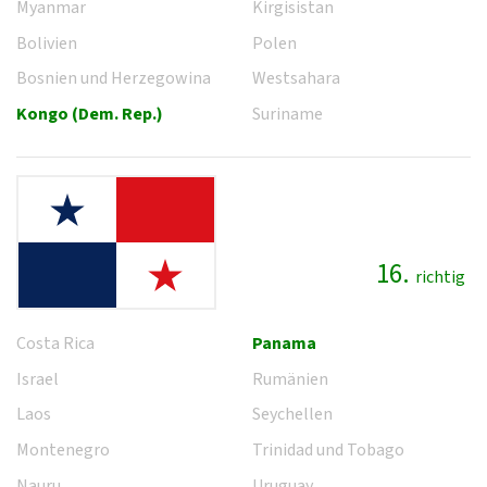
Myanmar
Kirgisistan
Bolivien
Polen
Bosnien und Herzegowina
Westsahara
Kongo (Dem. Rep.)
Suriname
16.
richtig
Costa Rica
Panama
Israel
Rumänien
Laos
Seychellen
Montenegro
Trinidad und Tobago
Nauru
Uruguay