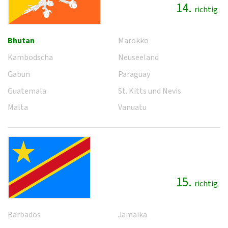
14.
richtig
Bhutan
Marokko
Kambodscha
Neuseeland
Gabun
Paraguay
Guatemala
St. Kitts und Nevis
Malta
Vanuatu
15.
richtig
Barbados
Jamaika