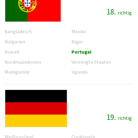
18.
richtig
Bangladesch
Mexiko
Bulgarien
Niger
Kuwait
Portugal
Nordmazedonien
Vereinigte Staaten
Madagaskar
Uganda
19.
richtig
Weißrussland
Cookinseln