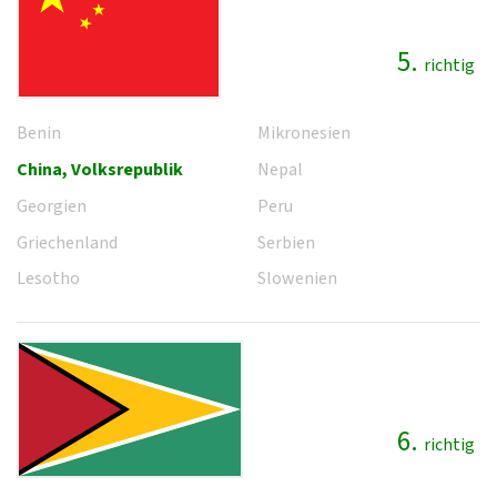
5.
richtig
Benin
Mikronesien
China, Volksrepublik
Nepal
Georgien
Peru
Griechenland
Serbien
Lesotho
Slowenien
6.
richtig