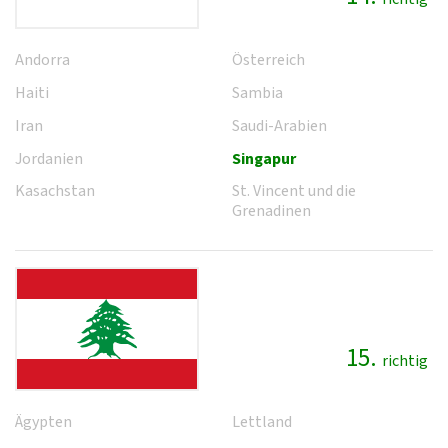
Andorra
Österreich
Haiti
Sambia
Iran
Saudi-Arabien
Jordanien
Singapur
Kasachstan
St. Vincent und die
Grenadinen
15.
richtig
Ägypten
Lettland