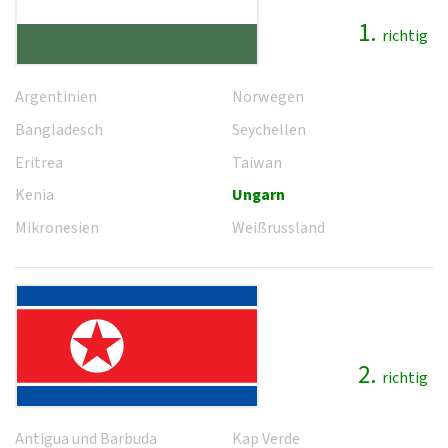
1.
richtig
Argentinien
Norwegen
Bangladesch
Seychellen
Eritrea
Taiwan
Kenia
Ungarn
Mikronesien
Weißrussland
2.
richtig
Antigua und Barbuda
Kap Verde