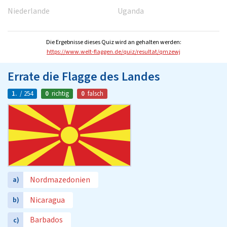
Niederlande
Uganda
Die Ergebnisse dieses Quiz wird an gehalten werden:
https://www.welt-flaggen.de/quiz/resultat/qmzewj
Errate die Flagge des Landes
1.
/ 254
0
richtig
0
falsch
Nordmazedonien
a)
Nicaragua
b)
Barbados
c)