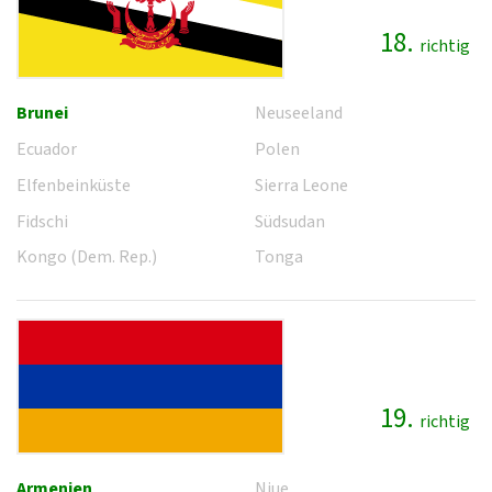
18.
richtig
Brunei
Neuseeland
Ecuador
Polen
Elfenbeinküste
Sierra Leone
Fidschi
Südsudan
Kongo (Dem. Rep.)
Tonga
19.
richtig
Armenien
Niue