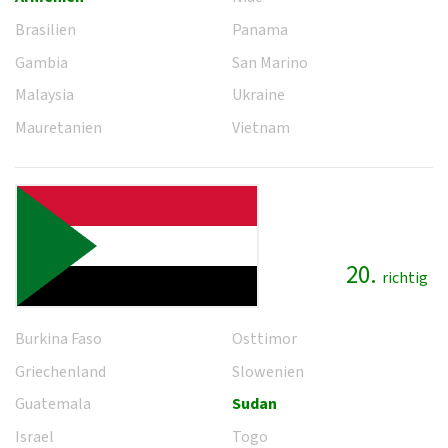
Brasilien
Panama
Gambia
San Marino
Malaysia
Ukraine
Mauretanien
Vietnam
20.
richtig
Burkina Faso
Osttimor
Griechenland
Slowenien
Guatemala
Sudan
Israel
Togo