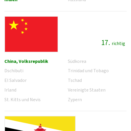
17.
richtig
China, Volksrepublik
Südkorea
Dschibuti
Trinidad und Tobago
El Salvador
Tschad
Irland
Vereinigte Staaten
St. Kitts und Nevis
Zypern