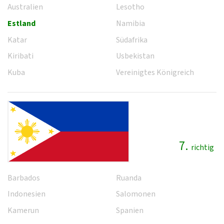
Australien
Lesotho
Estland
Namibia
Katar
Südafrika
Kiribati
Usbekistan
Kuba
Vereinigtes Königreich
7.
richtig
Barbados
Ruanda
Indonesien
Salomonen
Kamerun
Spanien