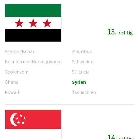
13.
richtig
Aserbaidschan
Mauritius
Bosnien und Herzegowina
Schweden
Cookinseln
St. Lucia
Ghana
Syrien
Kuwait
Tschechien
14.
richtig