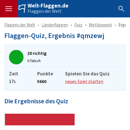
Welt-Flaggen.de
Flaggen der Welt
Flaggen der Welt
Länderflaggen
Quiz
Wettbewerb
Ergeb
Flaggen-Quiz, Ergebnis #qmzewj
20 richtig
0 falsch
Zeit
Punkte
Spielen Sie das Quiz
17s
5660
neues Spiel starten
Die Ergebnisse des Quiz