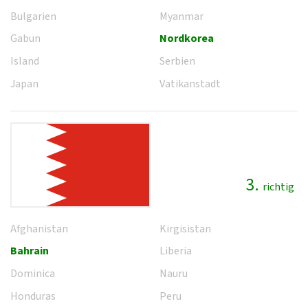
Bulgarien
Myanmar
Gabun
Nordkorea
Island
Serbien
Japan
Vatikanstadt
3.
richtig
Afghanistan
Kirgisistan
Bahrain
Liberia
Dominica
Nauru
Honduras
Peru