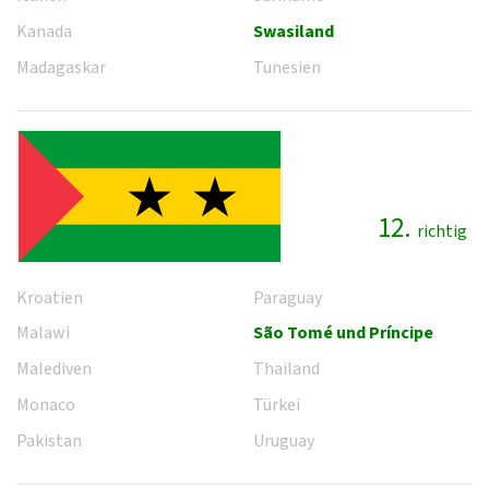
Kanada
Swasiland
Madagaskar
Tunesien
12.
richtig
Kroatien
Paraguay
Malawi
São Tomé und Príncipe
Malediven
Thailand
Monaco
Türkei
Pakistan
Uruguay