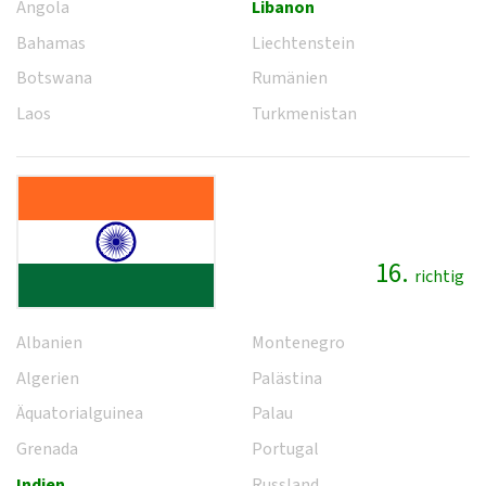
Angola
Libanon
Bahamas
Liechtenstein
Botswana
Rumänien
Laos
Turkmenistan
16.
richtig
Albanien
Montenegro
Algerien
Palästina
Äquatorialguinea
Palau
Grenada
Portugal
Indien
Russland