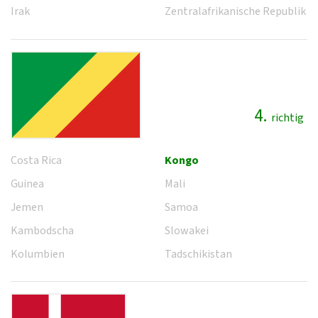
Irak
Zentralafrikanische Republik
4.
richtig
Costa Rica
Kongo
Guinea
Mali
Jemen
Samoa
Kambodscha
Slowakei
Kolumbien
Tadschikistan