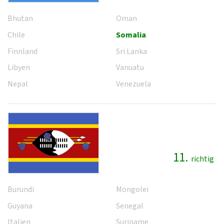
Bhutan
Oman
Chile
Somalia
Finnland
Sri Lanka
Libyen
Vanuatu
Nepal
Venezuela
11.
richtig
Burundi
Mongolei
Guyana
Senegal
Italien
Suriname