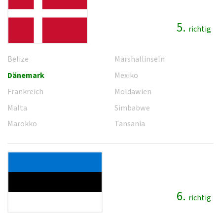
5.
richtig
Belize
Marshallinseln
Dänemark
Mexiko
Frankreich
Moldawien
Malta
Simbabwe
Marokko
Tansania
6.
richtig