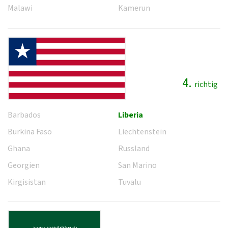
Malawi
Kamerun
4.
richtig
Barbados
Liberia
Burkina Faso
Liechtenstein
Ghana
Russland
Georgien
San Marino
Kirgisistan
Tuvalu