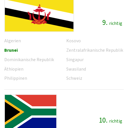
9.
richtig
Algerien
Kosovo
Brunei
Zentralafrikanische Republik
Dominikanische Republik
Singapur
Äthiopien
Swasiland
Philippinen
Schweiz
10.
richtig