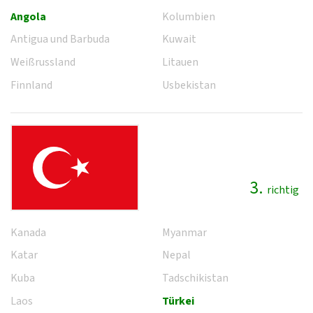
Angola
Kolumbien
Antigua und Barbuda
Kuwait
Weißrussland
Litauen
Finnland
Usbekistan
3.
richtig
Kanada
Myanmar
Katar
Nepal
Kuba
Tadschikistan
Laos
Türkei