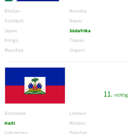
Bhutan
Namibia
Dschibuti
Nauru
Japan
Südafrika
Kongo
Taiwan
Mauritius
Ungarn
11.
richtig
Botswana
Libanon
Haiti
Monaco
Indonesien
Pakistan