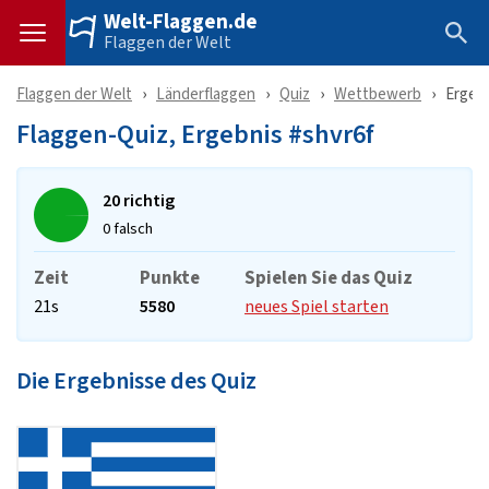
Welt-Flaggen.de
Flaggen der Welt
Flaggen der Welt
Länderflaggen
Quiz
Wettbewerb
Ergeb
Flaggen-Quiz, Ergebnis #shvr6f
20 richtig
0 falsch
Zeit
Punkte
Spielen Sie das Quiz
21s
5580
neues Spiel starten
Die Ergebnisse des Quiz