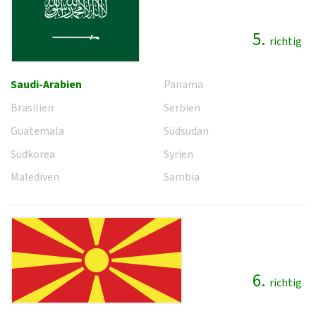
5.
richtig
Saudi-Arabien
Panama
Brasilien
Serbien
Guatemala
Südsudan
Südkorea
Syrien
Malediven
Sambia
6.
richtig