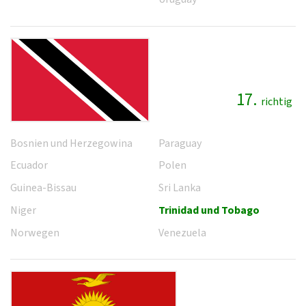
17.
richtig
Bosnien und Herzegowina
Paraguay
Ecuador
Polen
Guinea-Bissau
Sri Lanka
Niger
Trinidad und Tobago
Norwegen
Venezuela