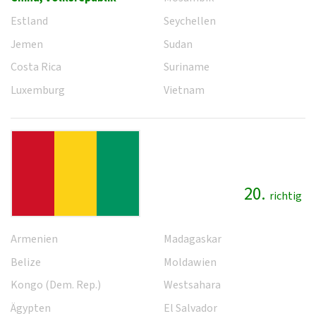
Estland
Seychellen
Jemen
Sudan
Costa Rica
Suriname
Luxemburg
Vietnam
20.
richtig
Armenien
Madagaskar
Belize
Moldawien
Kongo (Dem. Rep.)
Westsahara
Ägypten
El Salvador