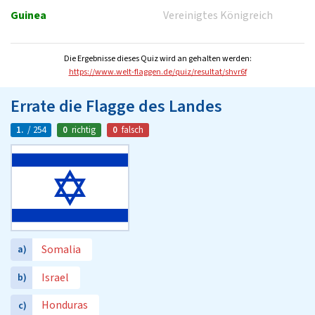
Guinea
Vereinigtes Königreich
Die Ergebnisse dieses Quiz wird an gehalten werden:
https://www.welt-flaggen.de/quiz/resultat/shvr6f
Errate die Flagge des Landes
1.
/ 254
0
richtig
0
falsch
Somalia
a)
Israel
b)
Honduras
c)