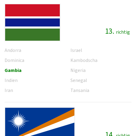
13.
richtig
Andorra
Israel
Dominica
Kambodscha
Gambia
Nigeria
Indien
Senegal
Iran
Tansania
14.
richtig