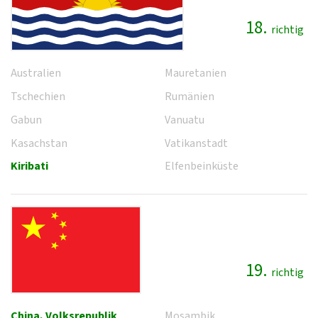
18.
richtig
Australien
Mauretanien
Tschechien
Rumänien
Gabun
Vanuatu
Kasachstan
Vatikanstadt
Kiribati
Elfenbeinküste
19.
richtig
China, Volksrepublik
Mosambik