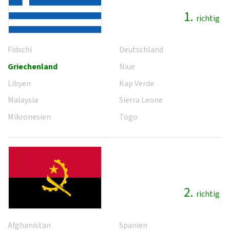
1.
richtig
Fidschi
Deutschland
Griechenland
Niue
Libyen
Kap Verde
Malaysia
Sierra Leone
Mikronesien
Togo
2.
richtig
Afghanistan
Spanien