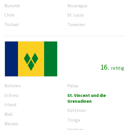
Burundi
Nicaragua
Chile
St. Lucia
Tschad
Tunesien
16.
richtig
Bolivien
Palau
Eritrea
St. Vincent und die
Grenadinen
Irland
Osttimor
Mali
Tonga
Mexiko
Uruguay