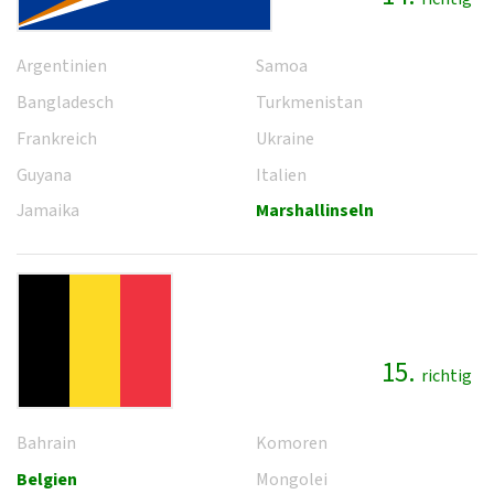
Argentinien
Samoa
Bangladesch
Turkmenistan
Frankreich
Ukraine
Guyana
Italien
Jamaika
Marshallinseln
15.
richtig
Bahrain
Komoren
Belgien
Mongolei