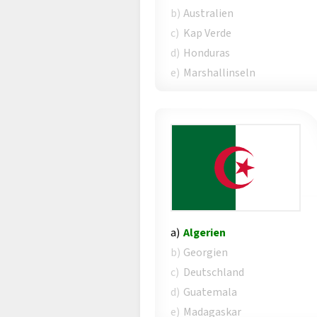
b)
Australien
c)
Kap Verde
d)
Honduras
e)
Marshallinseln
a)
Algerien
b)
Georgien
c)
Deutschland
d)
Guatemala
e)
Madagaskar