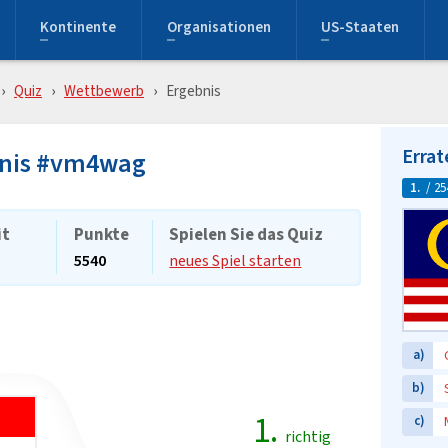
Kontinente
Organisationen
US-Staaten
Quiz
Wettbewerb
Ergebnis
Errat
bnis #vm4wag
1.
/ 25
it
Punkte
Spielen Sie das Quiz
s
5540
neues Spiel starten
a)
b)
1.
c)
richtig