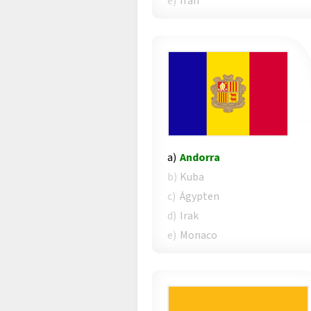
e)
Iran
a)
Andorra
b)
Kuba
c)
Ägypten
d)
Irak
e)
Monaco