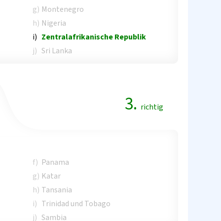
g)
Montenegro
h)
Nigeria
i)
Zentralafrikanische Republik
j)
Sri Lanka
3.
richtig
f)
Panama
g)
Katar
h)
Tansania
i)
Trinidad und Tobago
j)
Sambia