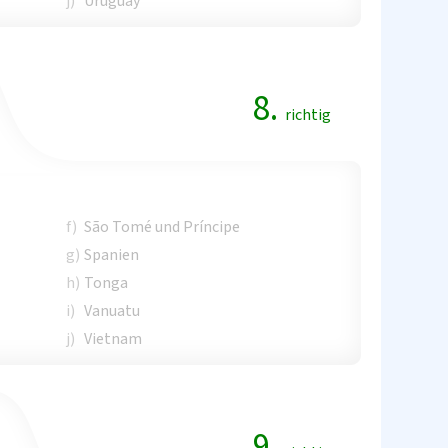
j)
Uruguay
8.
richtig
f)
São Tomé und Príncipe
g)
Spanien
h)
Tonga
i)
Vanuatu
j)
Vietnam
9.