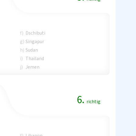
f)
Dschibuti
g)
Singapur
h)
Sudan
i)
Thailand
j)
Jemen
6.
richtig
f)
Libanon