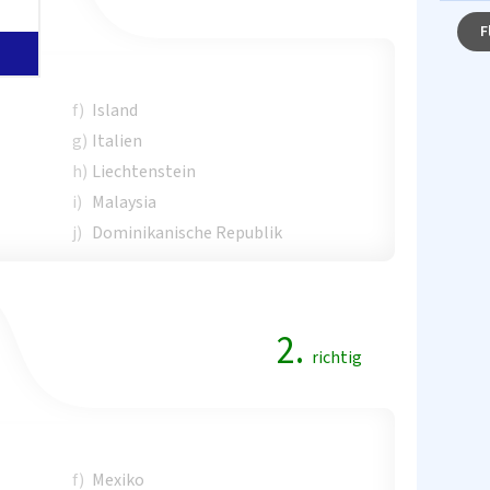
F
f)
Island
g)
Italien
h)
Liechtenstein
i)
Malaysia
j)
Dominikanische Republik
2.
richtig
f)
Mexiko