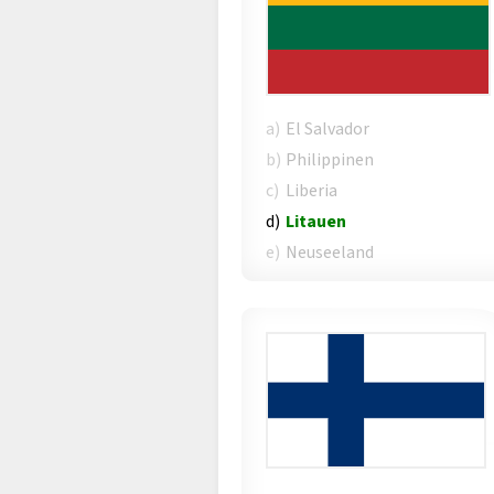
a)
El Salvador
b)
Philippinen
c)
Liberia
d)
Litauen
e)
Neuseeland