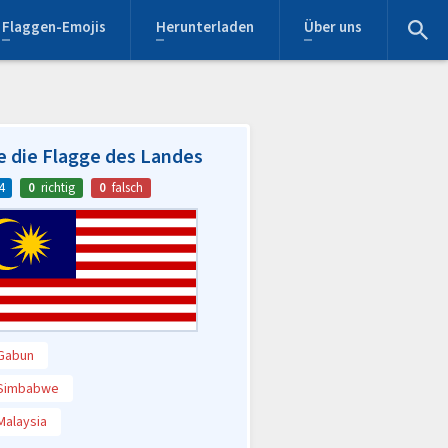
Flaggen-Emojis
Herunterladen
Über uns
e die Flagge des Landes
4
0
richtig
0
falsch
Gabun
Simbabwe
Malaysia