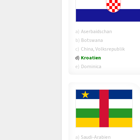
a)
Aserbaidschan
b)
Botswana
c)
China, Volksrepublik
d)
Kroatien
e)
Dominica
a)
Saudi-Arabien