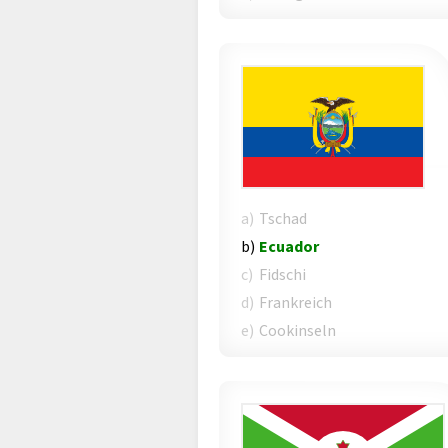
a)
Tschad
b)
Ecuador
c)
Fidschi
d)
Frankreich
e)
Cookinseln