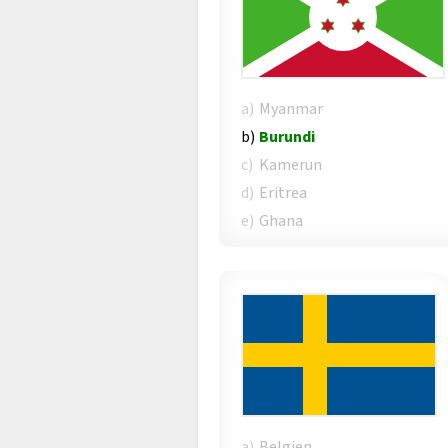
a)
Myanmar
b)
Burundi
c)
Kamerun
d)
Eritrea
e)
Ghana
a)
Belgien