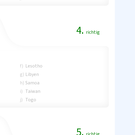
4.
richtig
f)
Lesotho
g)
Libyen
h)
Samoa
i)
Taiwan
j)
Togo
5.
richtig