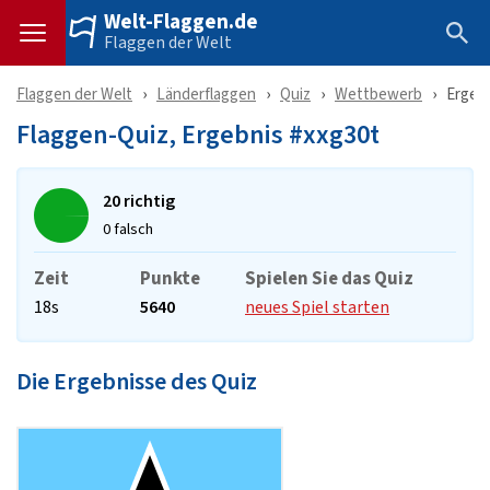
Welt-Flaggen.de
Flaggen der Welt
Flaggen der Welt
Länderflaggen
Quiz
Wettbewerb
Ergeb
Flaggen-Quiz, Ergebnis #xxg30t
20 richtig
0 falsch
Zeit
Punkte
Spielen Sie das Quiz
18s
5640
neues Spiel starten
Die Ergebnisse des Quiz