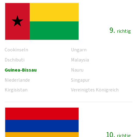
9.
richtig
Cookinseln
Ungarn
Dschibuti
Malaysia
Guinea-Bissau
Nauru
Niederlande
Singapur
Kirgisistan
Vereinigtes Königreich
10.
richtig