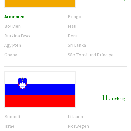
Armenien
Kongo
Bolivien
Mali
Burkina Faso
Peru
Ägypten
Sri Lanka
Ghana
São Tomé und Príncipe
11.
richtig
Burundi
Litauen
Israel
Norwegen