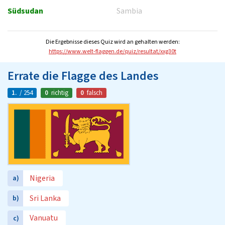
Südsudan
Sambia
Die Ergebnisse dieses Quiz wird an gehalten werden:
https://www.welt-flaggen.de/quiz/resultat/xxg30t
Errate die Flagge des Landes
1.
/ 254
0
richtig
0
falsch
Nigeria
a)
Sri Lanka
b)
Vanuatu
c)