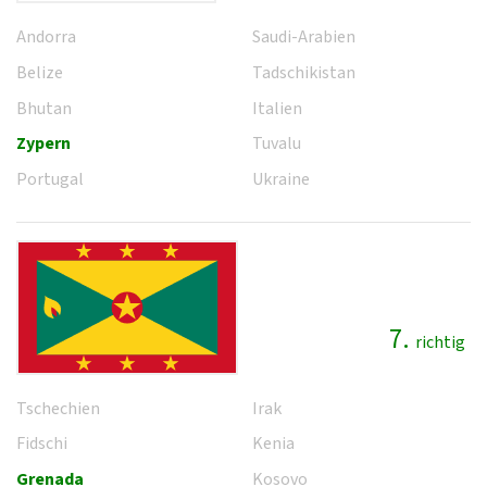
Andorra
Saudi-Arabien
Belize
Tadschikistan
Bhutan
Italien
Zypern
Tuvalu
Portugal
Ukraine
7.
richtig
Tschechien
Irak
Fidschi
Kenia
Grenada
Kosovo