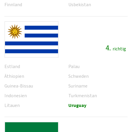
Finnland
Usbekistan
4.
richtig
Estland
Palau
Äthiopien
Schweden
Guinea-Bissau
Suriname
Indonesien
Turkmenistan
Litauen
Uruguay