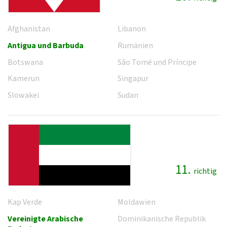
Afghanistan
Libanon
Antigua und Barbuda
Rumänien
Botswana
São Tomé und Príncipe
Kamerun
Singapur
Slowakei
Sudan
11.
richtig
Kap Verde
Moldawien
Vereinigte Arabische
Dominikanische Republik