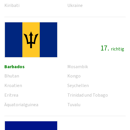
Kiribati
Ukraine
17.
richtig
Barbados
Mosambik
Bhutan
Kongo
Kroatien
Seychellen
Eritrea
Trinidad und Tobago
Äquatorialguinea
Tuvalu