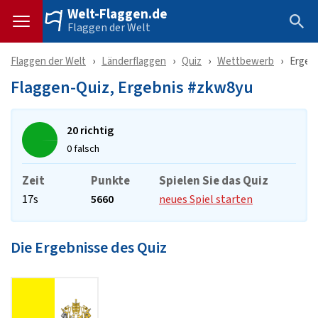
Welt-Flaggen.de
Flaggen der Welt
Flaggen der Welt
Länderflaggen
Quiz
Wettbewerb
Ergeb
Flaggen-Quiz, Ergebnis #zkw8yu
20 richtig
0 falsch
Zeit
Punkte
Spielen Sie das Quiz
17s
5660
neues Spiel starten
Die Ergebnisse des Quiz