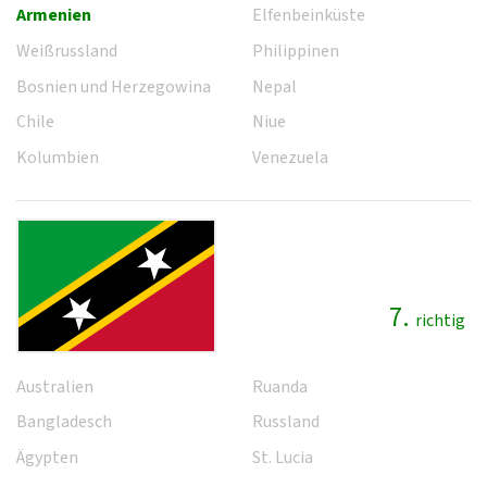
Armenien
Elfenbeinküste
Weißrussland
Philippinen
Bosnien und Herzegowina
Nepal
Chile
Niue
Kolumbien
Venezuela
7.
richtig
Australien
Ruanda
Bangladesch
Russland
Ägypten
St. Lucia