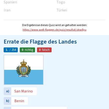
Spanien
Togo
Iran
Türkei
Die Ergebnisse dieses Quiz wird an gehalten werden:
https://www.welt-flaggen.de/quiz/resultat/zkw8yu
Errate die Flagge des Landes
1.
/ 254
0
richtig
0
falsch
San Marino
a)
Benin
b)