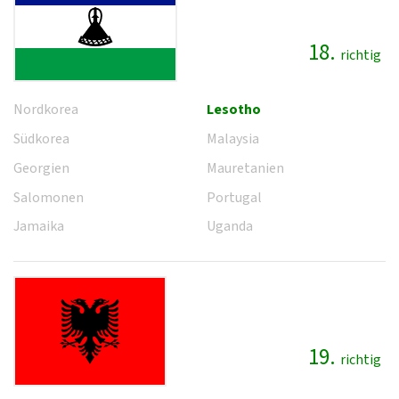
18.
richtig
Nordkorea
Lesotho
Südkorea
Malaysia
Georgien
Mauretanien
Salomonen
Portugal
Jamaika
Uganda
19.
richtig