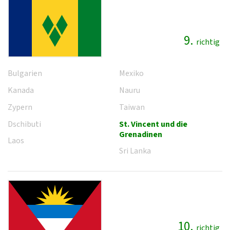
9.
richtig
Bulgarien
Mexiko
Kanada
Nauru
Zypern
Taiwan
Dschibuti
St. Vincent und die
Grenadinen
Laos
Sri Lanka
10.
richtig