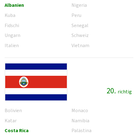
Albanien
Nigeria
Kuba
Peru
Fidschi
Senegal
Ungarn
Schweiz
Italien
Vietnam
20.
richtig
Bolivien
Monaco
Katar
Namibia
Costa Rica
Palästina