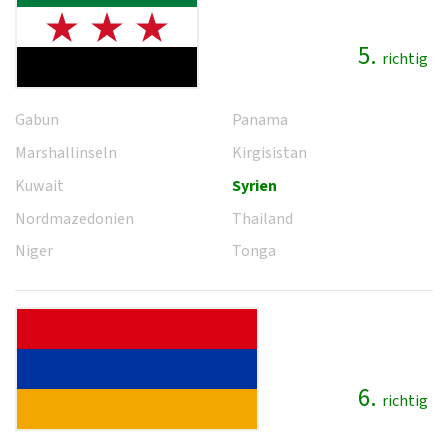
5.
richtig
Gabun
Panama
Marshallinseln
Kirgisistan
Kuwait
Syrien
Nordmazedonien
Thailand
Niger
Tonga
6.
richtig