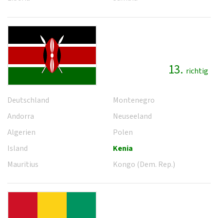
13.
richtig
Deutschland
Montenegro
Andorra
Neuseeland
Algerien
Polen
Island
Kenia
Mauritius
Kongo (Dem. Rep.)