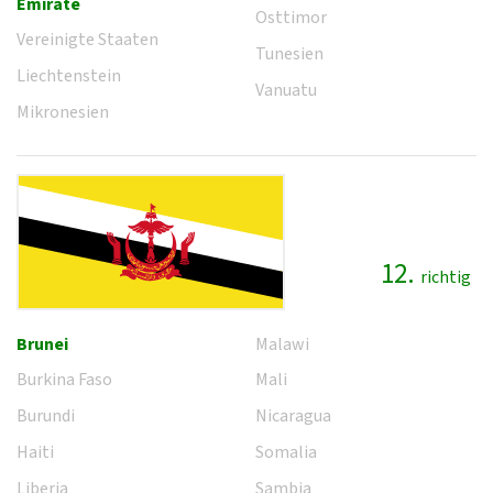
Emirate
Osttimor
Vereinigte Staaten
Tunesien
Liechtenstein
Vanuatu
Mikronesien
12.
richtig
Brunei
Malawi
Burkina Faso
Mali
Burundi
Nicaragua
Haiti
Somalia
Liberia
Sambia