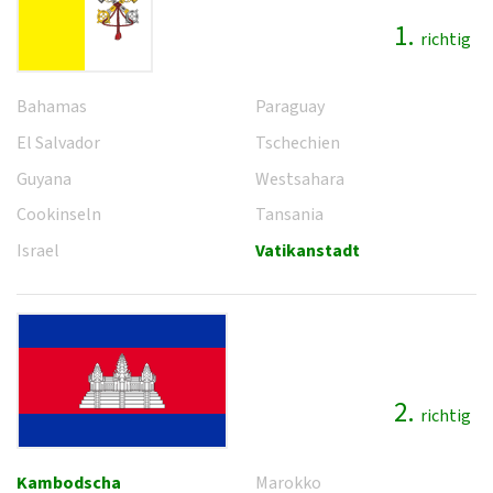
1.
richtig
Bahamas
Paraguay
El Salvador
Tschechien
Guyana
Westsahara
Cookinseln
Tansania
Israel
Vatikanstadt
2.
richtig
Kambodscha
Marokko